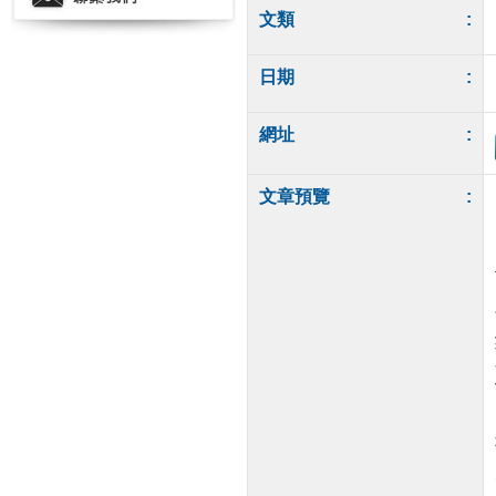
文類
:
日期
:
網址
:
文章預覽
: