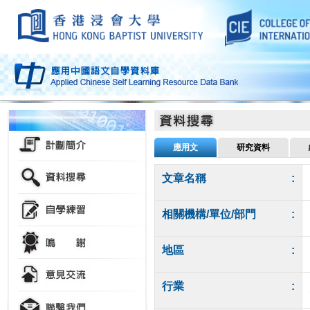
應用文
研究資料
文章名稱
:
相關機構/單位/部門
:
地區
:
行業
: