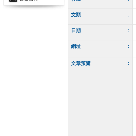
文類
:
日期
:
網址
:
文章預覽
: