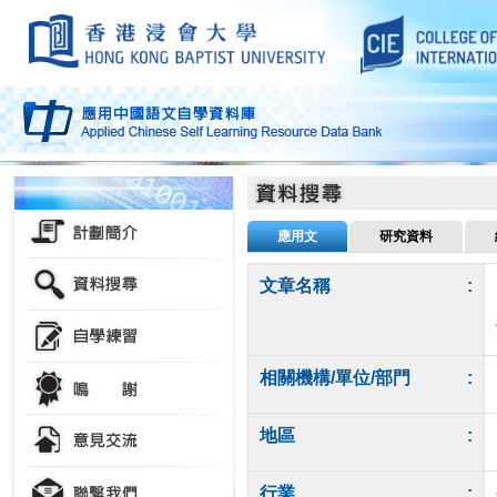
應用文
研究資料
文章名稱
:
相關機構/單位/部門
:
地區
:
行業
: