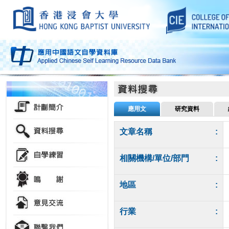
應用文
研究資料
文章名稱
:
相關機構/單位/部門
:
地區
:
行業
: