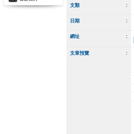
文類
:
日期
:
網址
:
文章預覽
: