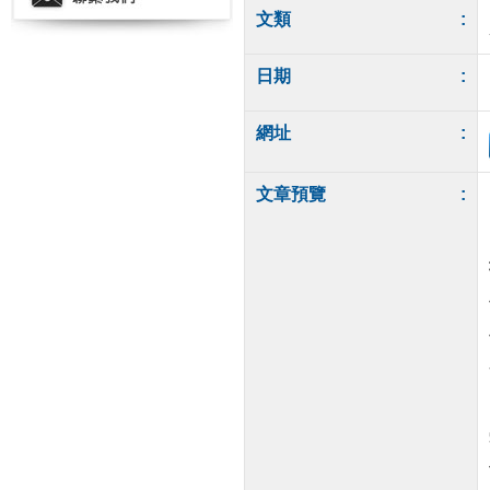
文類
:
日期
:
網址
:
文章預覽
: