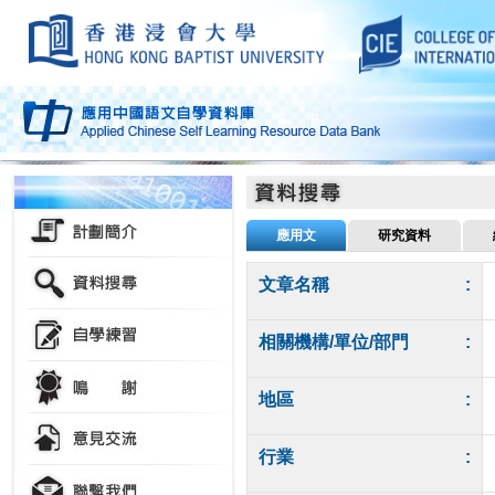
應用文
研究資料
文章名稱
:
相關機構/單位/部門
:
地區
:
行業
: