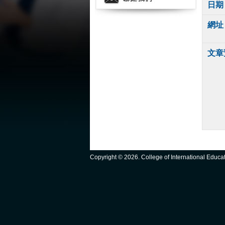
日期
網址
文章
Copyright ©
2026. College of International Educ