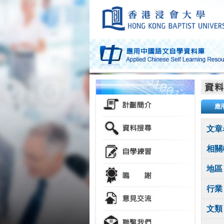
應
文章
相關
地區
行業
文類