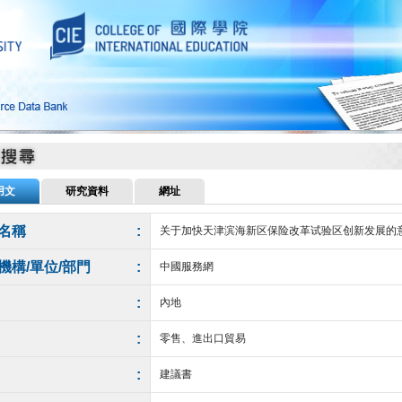
用文
研究資料
網址
名稱
:
关于加快天津滨海新区保险改革试验区创新发展的
機構/單位/部門
:
中國服務網
:
內地
:
零售、進出口貿易
:
建議書