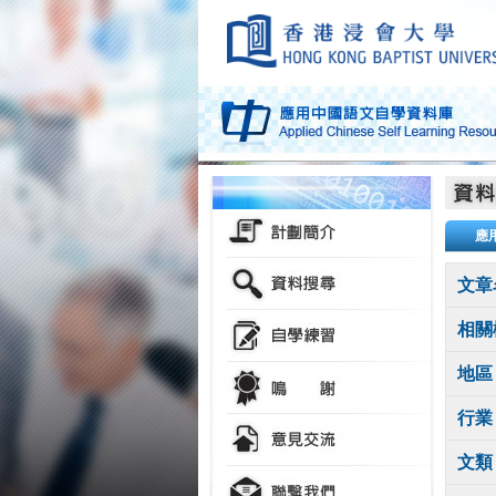
應
文章
相關
地區
行業
文類