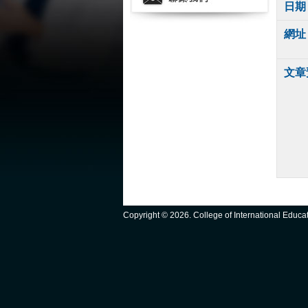
日期
網址
文章
Copyright ©
2026. College of International Educ