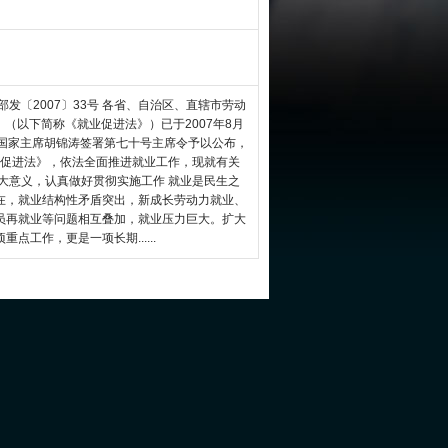
发〔2007〕33号 各省、自治区、直辖市劳动
》（以下简称《就业促进法》）已于2007年8月
，国家主席胡锦涛签署第七十号主席令予以公布，
就业促进法》，依法全面推进就业工作，现就有关
大意义，认真做好贯彻实施工作 就业是民生之
在，就业结构性矛盾突出，新成长劳动力就业、
员再就业等问题相互叠加，就业压力巨大。扩大
工作，更是一项长期......