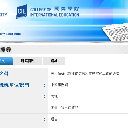
用文
研究資料
網址
名稱
:
关于做好《就业促进法》贯彻实施工作的通知
機構/單位/部門
:
中國服務網
:
內地
:
零售、進出口貿易
:
通告