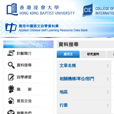
應用文
研究資料
文章名稱
:
相關機構/單位/部門
:
地區
:
行業
: