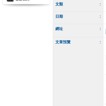
文類
:
日期
:
網址
:
文章預覽
: