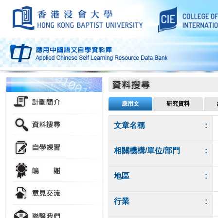
應用文
研究資料
文章名稱
:
相關機構/單位/部門
:
地區
:
行業
: