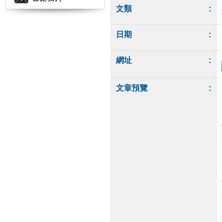
文類
:
日期
:
網址
:
文章預覽
: