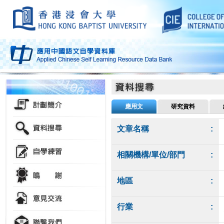
應用文
研究資料
文章名稱
:
相關機構/單位/部門
:
地區
:
行業
: