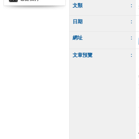
文類
:
日期
:
網址
:
文章預覽
: