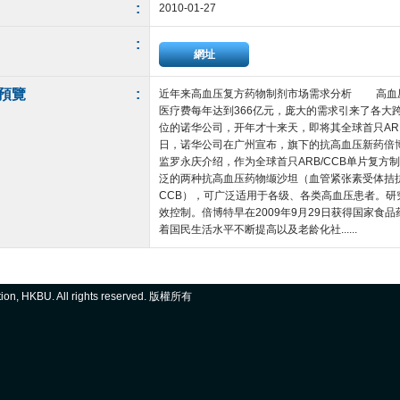
:
2010-01-27
:
網址
預覽
:
近年来高血压复方药物制剂市场需求分析 高血压
医疗费每年达到366亿元，庞大的需求引来了各大
位的诺华公司，开年才十来天，即将其全球首只ARB
日，诺华公司在广州宣布，旗下的抗高血压新药倍
监罗永庆介绍，作为全球首只ARB/CCB单片复
泛的两种抗高血压药物缬沙坦（血管紧张素受体拮
CCB），可广泛适用于各级、各类高血压患者。研
效控制。倍博特早在2009年9月29日获得国家食
着国民生活水平不断提高以及老龄化社......
ation, HKBU. All rights reserved. 版權所有