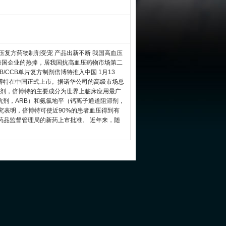
复方药物制剂受宠 产品出新不断 我国高血压
跨国企业的热捧，居我国抗高血压药物市场第二
/CCB单片复方制剂倍博特推入中国 1月13
博特在中国正式上市。据诺华公司的高级市场总
方制剂，倍博特的主要成分为世界上临床应用最广
抗剂，ARB）和氨氯地平（钙离子通道阻滞剂，
究表明，倍博特可使近90%的患者血压得到有
品药品监督管理局的新药上市批准。 近年来，随