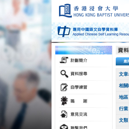
應
文章
相關
地區
行業
文類