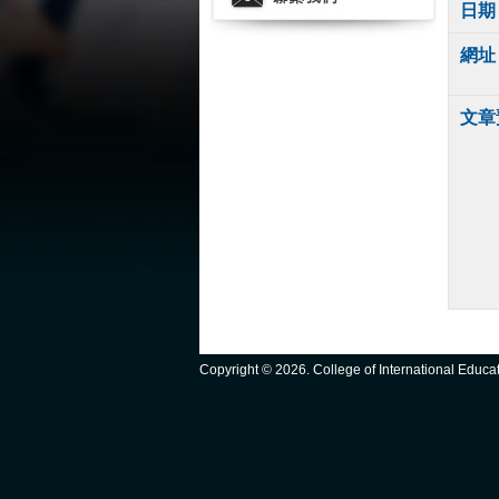
日期
網址
文章
Copyright ©
2026. College of International Educ