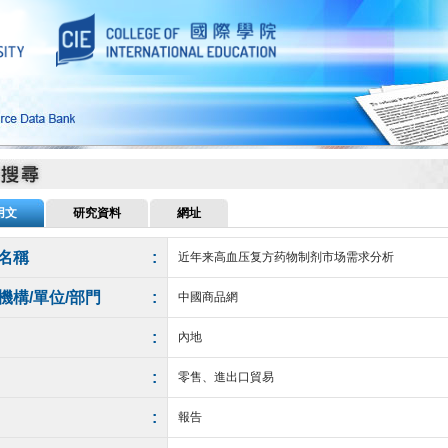
用文
研究資料
網址
名稱
:
近年来高血压复方药物制剂市场需求分析
機構/單位/部門
:
中國商品網
:
內地
:
零售、進出口貿易
:
報告