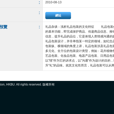
:
2010-08-13
:
網址
預覽
:
礼品杂谈：浅析礼品包装的文化特征 礼品包装
的基本功能，即完成保护商品、传递商品信息、推
信息，提升礼品的品位，它是体现人类情感沟通
礼品包装设计，并非单指某一特定的领域，如纪念
包装纵、横领域的角度上讲，礼品包装涉及礼品包
多元化、全方位的包装设计类型，例如：花卉植物
艺品包装、化妆品包装、电器产品包装、日用品包
以"情"作为它的诉求点，以"沟通"作为设计的目
升"礼"的品味。就其文化性而言，礼品包装可以从两方
ation, HKBU. All rights reserved. 版權所有