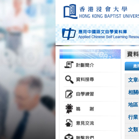
應
文章
相關
地區
行業
文類