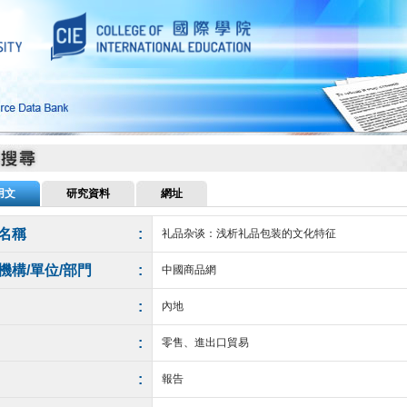
用文
研究資料
網址
名稱
:
礼品杂谈：浅析礼品包装的文化特征
機構/單位/部門
:
中國商品網
:
內地
:
零售、進出口貿易
:
報告