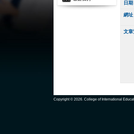
日期
網址
文章
Copyright ©
2026. College of International Educ