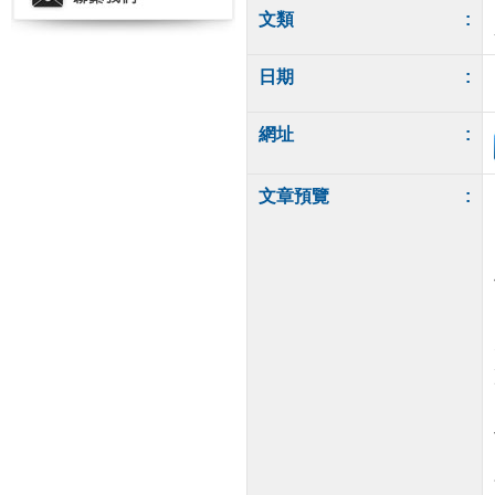
文類
:
日期
:
網址
:
文章預覽
: