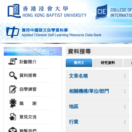
應用文
研究資料
文章名稱
:
相關機構/單位/部門
:
地區
:
行業
: