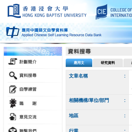
應用文
研究資料
文章名稱
:
相關機構/單位/部門
:
地區
:
行業
: