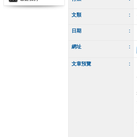
文類
:
日期
:
網址
:
文章預覽
: