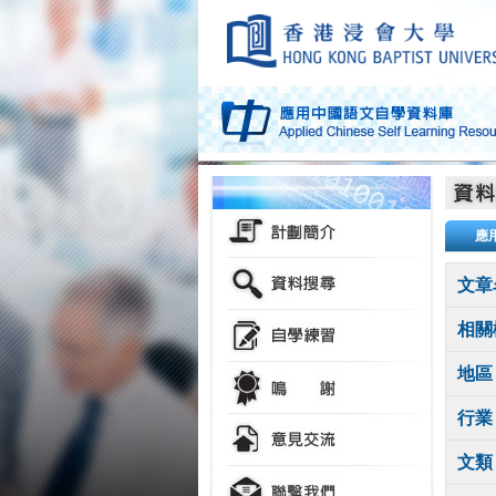
應
文章
相關
地區
行業
文類