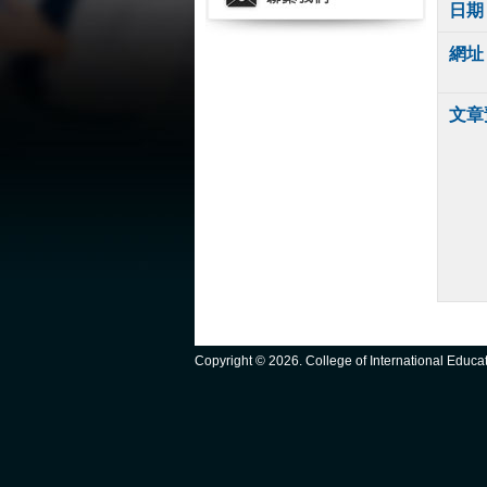
日期
網址
文章
Copyright ©
2026. College of International Educ