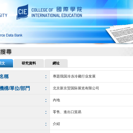
用文
研究資料
網址
名稱
:
專題我国冷冻冷藏行业发展
機構/單位/部門
:
北京新京贸国际展览有限公司
:
內地
:
零售、進出口貿易
:
介紹