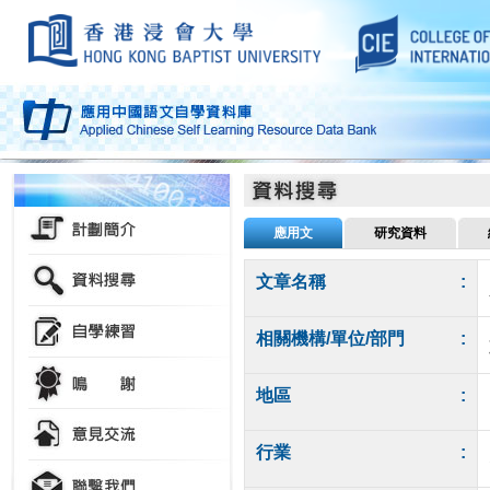
應用文
研究資料
文章名稱
:
相關機構/單位/部門
:
地區
:
行業
: