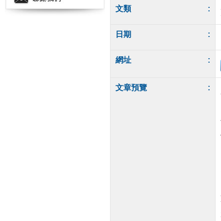
文類
:
日期
:
網址
:
文章預覽
: