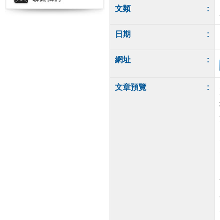
文類
:
日期
:
網址
:
文章預覽
: