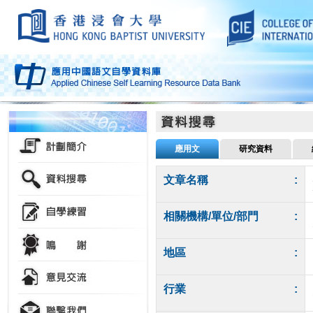
應用文
研究資料
文章名稱
:
相關機構/單位/部門
:
地區
:
行業
: