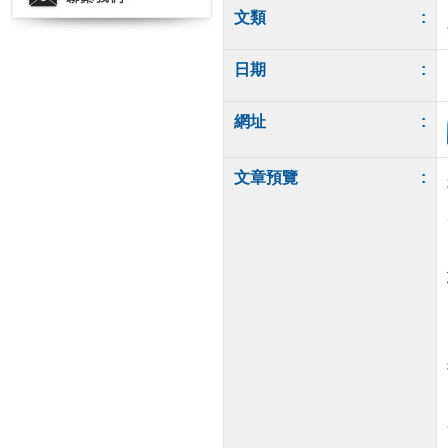
文類
:
日期
:
網址
:
文章預覽
: