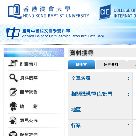
應用文
研究資料
文章名稱
:
相關機構/單位/部門
:
地區
:
行業
: