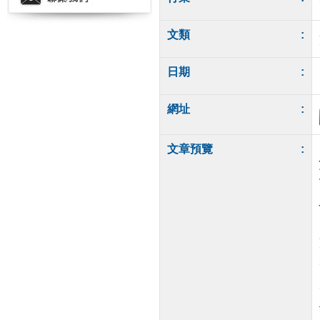
文類
:
日期
:
網址
:
文章預覽
: