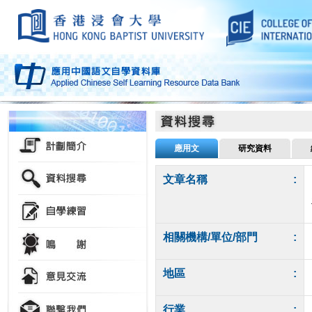
應用文
研究資料
文章名稱
:
相關機構/單位/部門
:
地區
:
行業
: