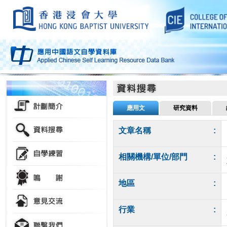
應用文
研究資料
文章名稱
:
相關機構/單位/部門
:
地區
:
行業
: