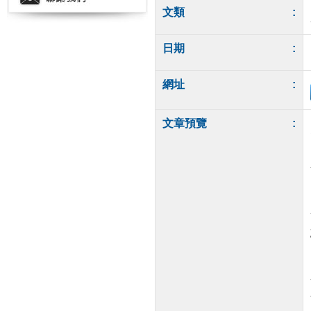
文類
:
日期
:
網址
:
文章預覽
: