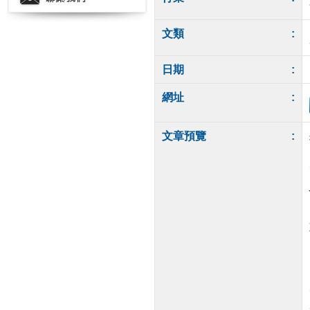
文類
:
日期
:
網址
:
文章預覽
: