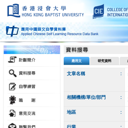
應用文
研究資料
文章名稱
:
相關機構/單位/部門
:
地區
:
行業
: