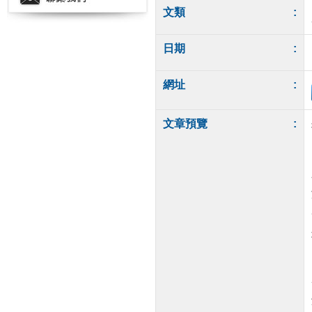
文類
:
日期
:
網址
:
文章預覽
: