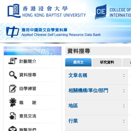
應用文
研究資料
文章名稱
:
相關機構/單位/部門
:
地區
:
行業
: