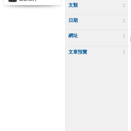
文類
:
日期
:
網址
:
文章預覽
: