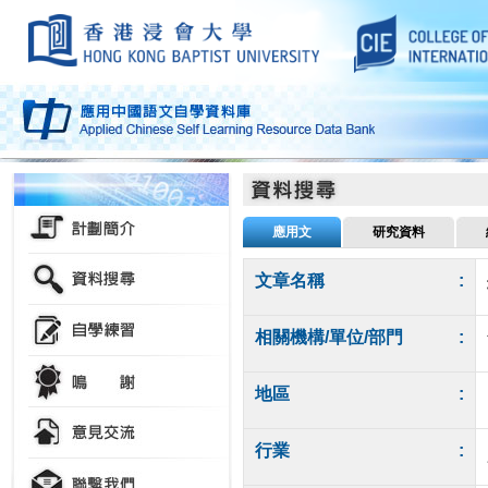
應用文
研究資料
文章名稱
:
相關機構/單位/部門
:
地區
:
行業
: