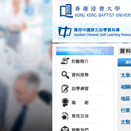
應
文章
相關
地區
行業
文類