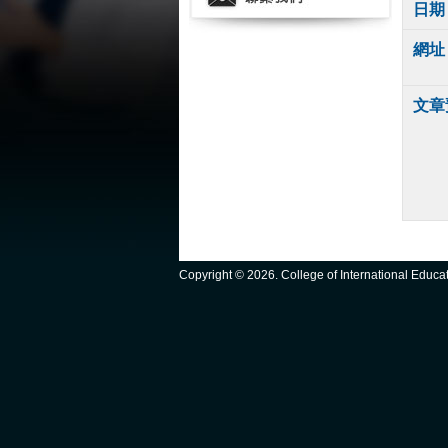
日期
網址
文章
Copyright ©
2026. College of International Educ