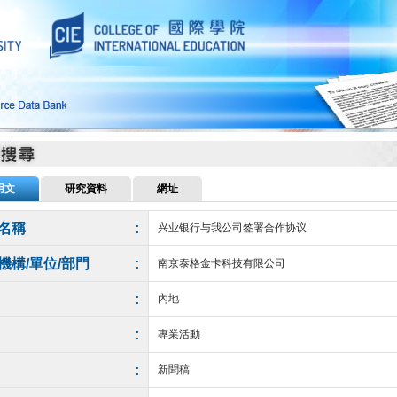
用文
研究資料
網址
名稱
:
兴业银行与我公司签署合作协议
機構/單位/部門
:
南京泰格金卡科技有限公司
:
內地
:
專業活動
:
新聞稿