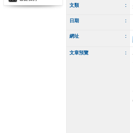
文類
:
日期
:
網址
:
文章預覽
: