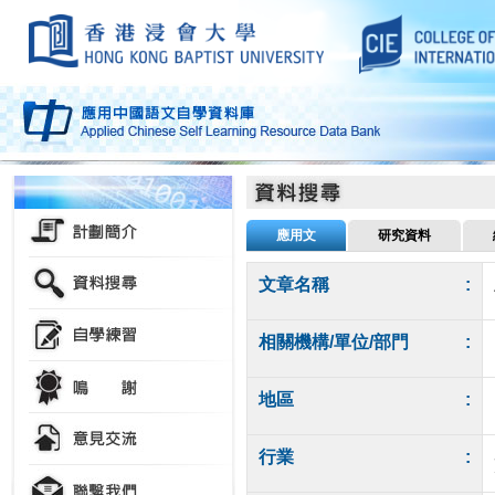
應用文
研究資料
文章名稱
:
相關機構/單位/部門
:
地區
:
行業
: