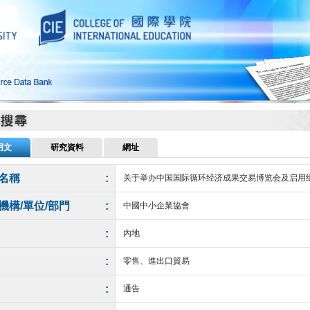
用文
研究資料
網址
名稱
:
关于举办中国国际循环经济成果交易博览会及启
機構/單位/部門
:
中國中小企業協會
:
內地
:
零售、進出口貿易
:
通告