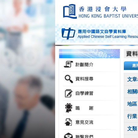
應
文章
相關
地區
行業
文類