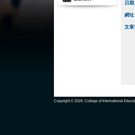
日期
網址
文章
Copyright ©
2026. College of International Educ