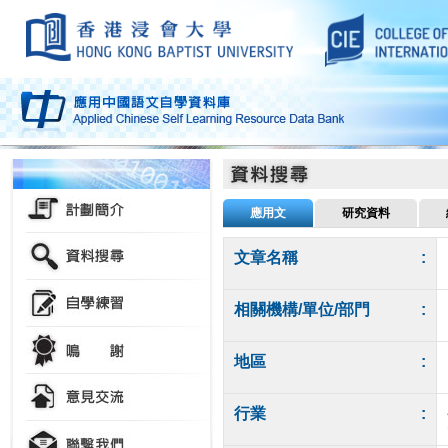
應用文
研究資料
文章名稱
:
相關機構/單位/部門
:
地區
:
行業
: