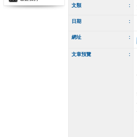
文類
:
日期
:
網址
:
文章預覽
: