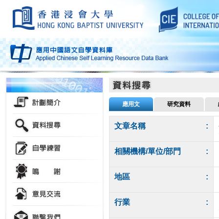
應用文
研究資料
文章名稱
:
相關機構/單位/部門
:
地區
:
行業
: