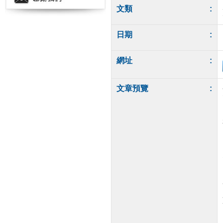
文類
:
日期
:
網址
:
文章預覽
: