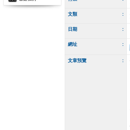
文類
:
日期
:
網址
:
文章預覽
: