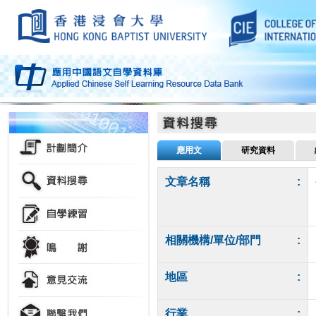
應用文
研究資料
文章名稱
:
相關機構/單位/部門
:
地區
:
行業
: