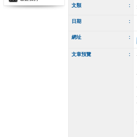
文類
:
日期
:
網址
:
文章預覽
: