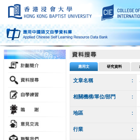
應用文
研究資料
文章名稱
:
相關機構/單位/部門
:
地區
:
行業
: