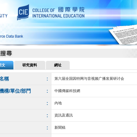
用文
研究資料
網址
名稱
:
第六届全国因特网与音视频广播发展研讨会
機構/單位/部門
:
中國傳媒科技網
:
內地
:
資訊及通訊
:
新聞稿