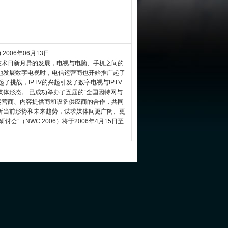
006年06月13日
_ 随着信息技术日新月异的发展，电视与电脑、手机之间的
地发展数字电视时，电信运营商也开始推广起了
了挑战，IPTV的兴起引发了数字电视与IPTV
体形态。 已成功举办了五届的“全国因特网与
运营商、内容提供商和设备供应商的合作，共同
析当前形势和未来趋势，谋求媒体间更广阔、更
”（NWC 2006）将于2006年4月15日至