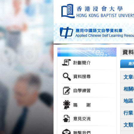
應
文章
相關
地區
行業
文類