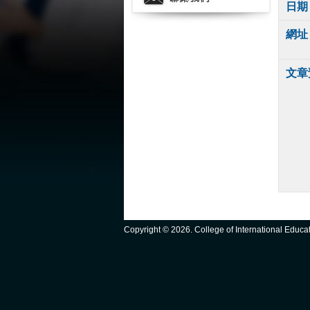
日期
網址
文章
Copyright ©
2026. College of International Educ