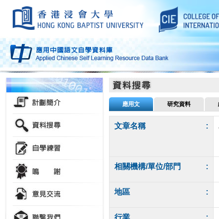
應用文
研究資料
文章名稱
:
相關機構/單位/部門
:
地區
:
行業
: