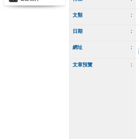
文類
:
日期
:
網址
:
文章預覽
: