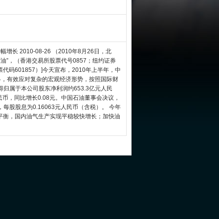
 2010-08-26 （2010年8月26日，北
油”，（香港交易所股票代号0857；纽约证券
码601857）]今天宣布，2010年上半年，中
略，有效应对复杂的宏观经济形势，按照国际财
得归属于本公司股东净利润约653.3亿元人民
人民币，同比增长0.08元。中国石油董事会决议，
股股息为0.16063元人民币（含税）。 今年
平衡，国内油气生产实现平稳较快增长；加快油