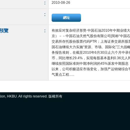
:
2010-08-26
:
網址
預覽
:
有效应对复杂经济形势 中国石油2010年中期业绩大幅增长
京）－－中国石油天然气股份有限公司[简称“中国石
交易所存托股份股票代码PTR；上海证券交易所股票代
国石油继续大力实施“资源、市场、国际化”三大战
务报告准则，在截至2010年6月30日止六个月中录
币，同比增长29.4%，实现每股基本盈利0.36元
继续按照国际准则中期净利润的45%派发中期股息，每
以来，公司积极适应市场变化，加强产运销储综合
气重点工程......
ation, HKBU. All rights reserved. 版權所有