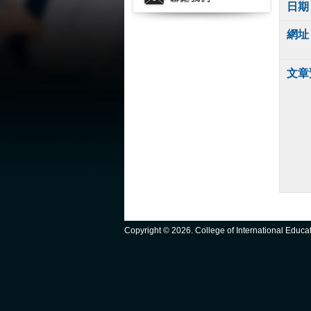
日期
網址
文章
Copyright ©
2026. College of International Educ