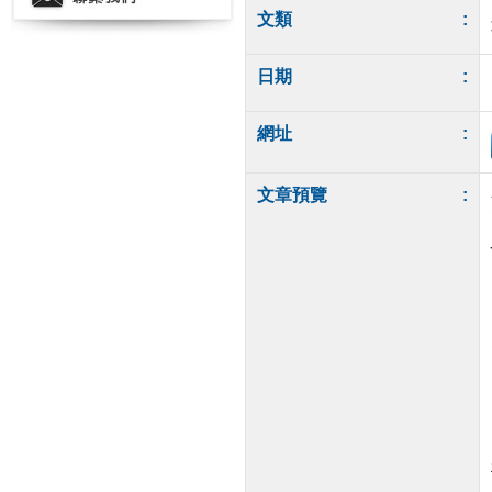
文類
:
日期
:
網址
:
文章預覽
: