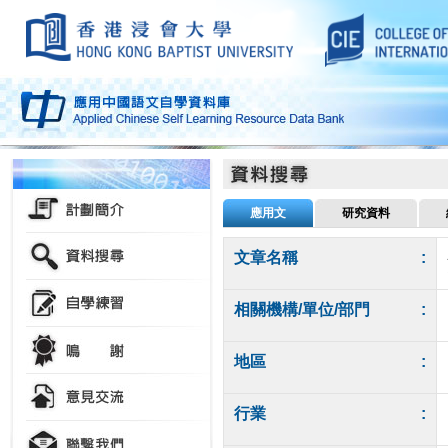
應用文
研究資料
文章名稱
:
相關機構/單位/部門
:
地區
:
行業
: