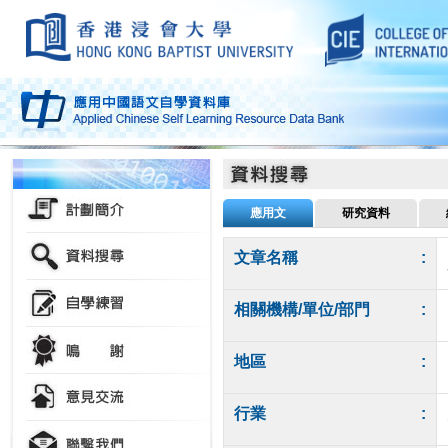
應用文
研究資料
文章名稱
:
相關機構/單位/部門
:
地區
:
行業
: