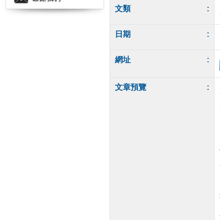
文類
:
日期
:
網址
:
文章預覽
: