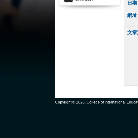
日期
網址
文章
Copyright ©
2026. College of International Educ