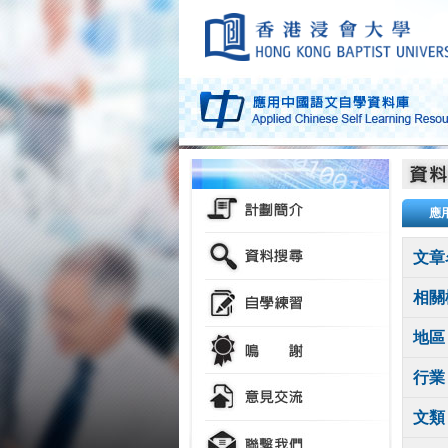
應
文章
相關
地區
行業
文類