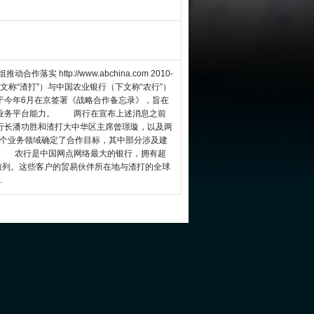
 http://www.abchina.com 2010-
下文称“渣打”）与中国农业银行（下文称“农行”）
于今年6月在京签署《战略合作备忘录》，旨在
强业务平台能力。 两行在宣布上述消息之前
行长潘功胜和渣打大中华区主席曾璟璇，以及两
个业务领域确定了合作目标，其中部分涉及建
。 农行是中国网点网络最大的银行，拥有超
前列。这些客户的贸易伙伴所在地与渣打的全球
.