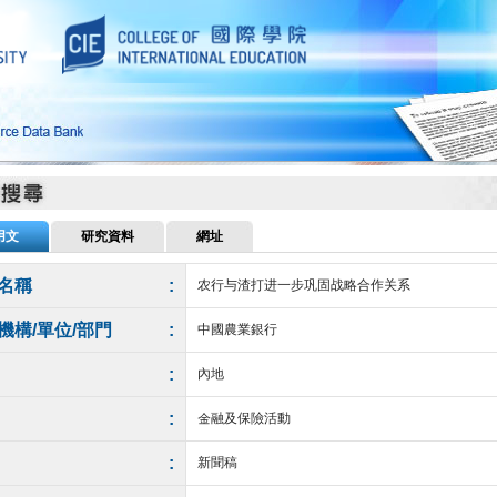
用文
研究資料
網址
名稱
:
农行与渣打进一步巩固战略合作关系
機構/單位/部門
:
中國農業銀行
:
內地
:
金融及保險活動
:
新聞稿