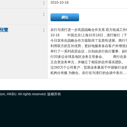
:
2010-10-18
:
網址
預覽
:
农行与渣打进一步巩固战略合作关系 双方组成工作组推动合作落实
10-18 中国北京/上海10月18日，渣打银行（
今日宣布在战略合作方面取得了实质性进展。两行
利用双方的互补优势，更好地服务各自客户并增
举行了一系列高层会议，分别由农行执行董事、副
行20多位全球及地区业务主管参会。 两行在多
立合资业务单元，并确立了相应的合作落实团队
过260万个公司客户，贸易业务量居于中国银行业
机构分布极 为吻合。农行在与渣打的会谈中表示.....
ation, HKBU. All rights reserved. 版權所有