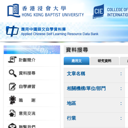
應用文
研究資料
文章名稱
:
相關機構/單位/部門
:
地區
:
行業
: