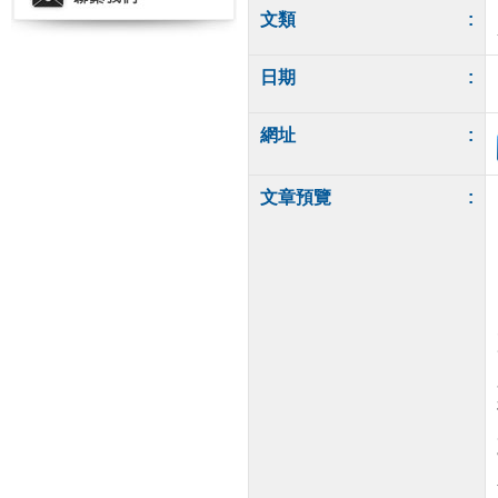
文類
:
日期
:
網址
:
文章預覽
: