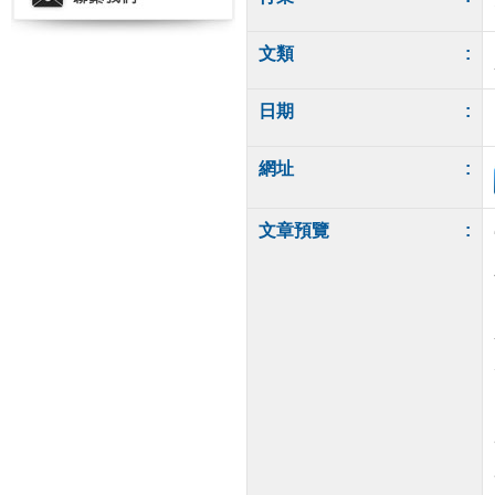
文類
:
日期
:
網址
:
文章預覽
: