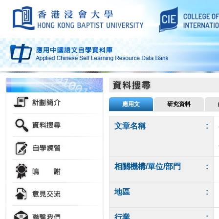
應用文
研究資料
文章名稱
:
相關機構/單位/部門
:
地區
:
行業
: