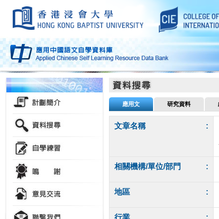
應用文
研究資料
文章名稱
:
相關機構/單位/部門
:
地區
:
行業
: