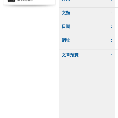
文類
:
日期
:
網址
:
文章預覽
: