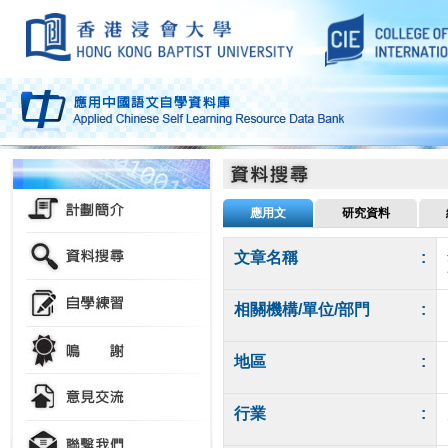
應用文
研究資料
文章名稱
:
相關機構/單位/部門
:
地區
:
行業
: