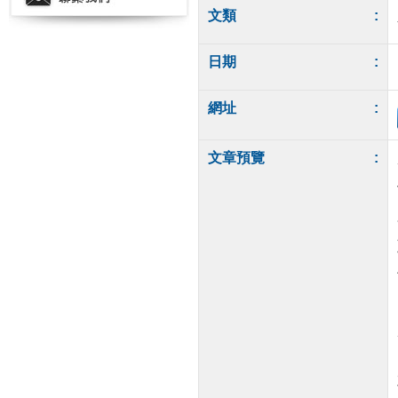
文類
:
日期
:
網址
:
文章預覽
: