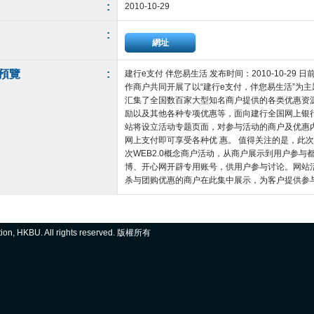
:
2010-10-29
:
網址
預覽
:
建行e支付 伴您易生活 发布时间：2010-10-2
作商户共同开展了以“建行e支付，伴您易生活”为主
汇集了全国数百家大型知名商户提供的各类优惠资
励以及其他各种专项优惠等，面向建行全国网上银
站将设立活动专题页面，对参与活动的商户及优惠
网上支付即可享受各种优 惠。 值得关注的是，此
次WEB2.0概念商户活动，从商户展示到用户参与
博、开心网开辟专用账号，供用户参与讨论。网站活
杀与团购优惠的商户在此集中展示，为客户提供参与互动的
ation, HKBU. All rights reserved. 版權所有