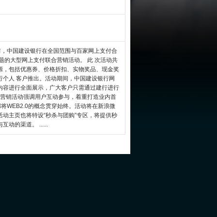
9 日前，中国建设银行在全国范围与百家网上支付合
题的大型网上支付联合营销活动。 此 次活动共
源，包括优惠券、价格折扣、实物奖品、现金奖
行个人 客户推出。活动期间，中国建设银行网
内容进行全面展示，广大客户只需通过建行进行
次营销活动强调用户互动参与，着重打造业内首
都将WEB2.0的概念贯穿始终。活动将在新浪微
动主页也将特设“秒杀与团购”专区，将提供秒
渠道。 ......