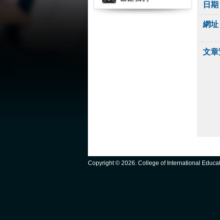
日期
網址
文章
Copyright ©
2026. College of International Educ