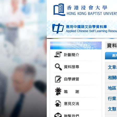
應
文章
相關
地區
行業
文類