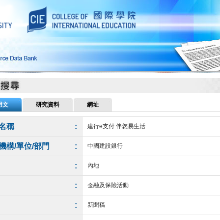
用文
研究資料
網址
名稱
:
建行e支付 伴您易生活
機構/單位/部門
:
中國建設銀行
:
內地
:
金融及保險活動
:
新聞稿