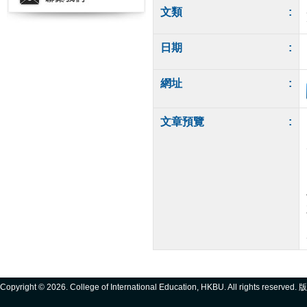
文類
:
日期
:
網址
:
文章預覽
:
Copyright ©
2026. College of International Education, HKBU. All rights reserve