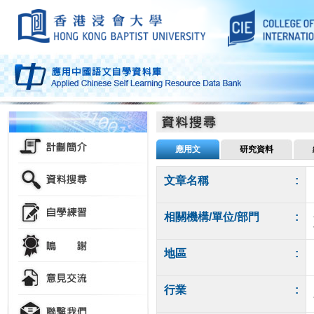
應用文
研究資料
文章名稱
:
相關機構/單位/部門
:
地區
:
行業
: