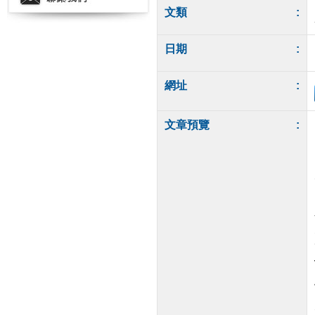
文類
:
日期
:
網址
:
文章預覽
: