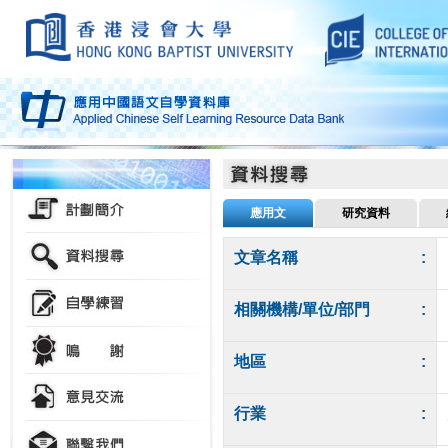
應用文
研究資料
文章名稱
:
相關機構/單位/部門
:
地區
:
行業
: