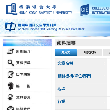
應用文
研究資料
文章名稱
:
相關機構/單位/部門
:
地區
:
行業
: