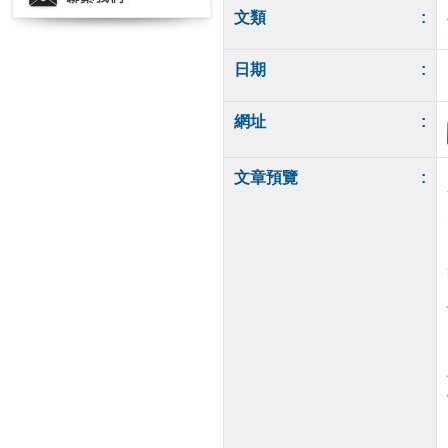
文類
:
日期
:
網址
:
文章預覽
: