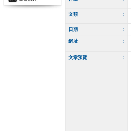
文類
:
日期
:
網址
:
文章預覽
: