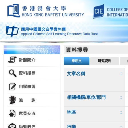
應用文
研究資料
文章名稱
:
相關機構/單位/部門
:
地區
:
行業
: