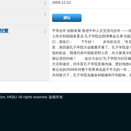
:
2009-12-23
:
網址
預覽
:
平等合作 创新发展 推进中外人文交流与合作 ――
人民共和国国务委员 孔子学院总部理事会主席
们，朋友们： 下午好！ 岁末的北京，“冬至
里，第四届孔子学院大会隆重开幕了。孔子学院是
借此机会，我谨代表中国政府和人民，向大家表示
致以亲切问候！ 这次大会以“孔子学院与社区服
方式和途径，对丰富孔子学院发展内涵、更好地
将过去的2009年对整个世界来说是不平凡的一年
共同努力下，孔子学院克服各种困难和不利影响，在继承
ation, HKBU. All rights reserved. 版權所有