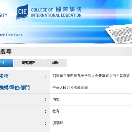
用文
研究資料
網址
名稱
:
刘延东在第四届孔子学院大会开幕式上的主旨演讲
機構/單位/部門
:
中華人民共和國教育部
:
內地
:
教育
:
演講辭