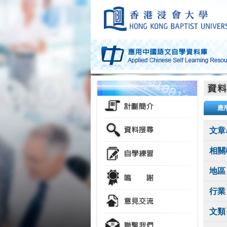
應
文章
相關
地區
行業
文類