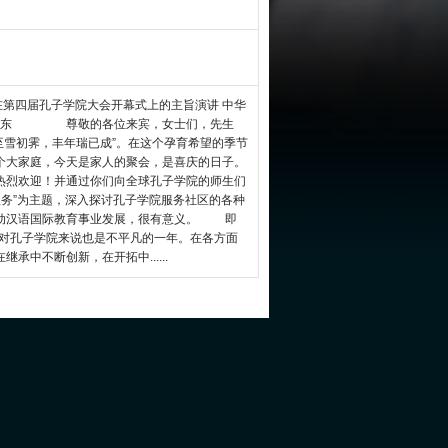
在第四届孔子学院大会开幕式上的主旨演讲 中华
 刘延东 尊敬的各位来宾，女士们，先生
雪初霁，丰年瑞已成”。在这个孕育希望的季节
个大家庭，今天是家人的聚会，是喜庆的日子。
热烈欢迎！并通过你们向全球孔子学院的师生们
务”为主题，深入探讨孔子学院服务社区的各种
推动汉语国际教育事业发展，很有意义。 即
，对孔子学院来说也是不平凡的一年。在各方面
中不断创新，在开拓中......