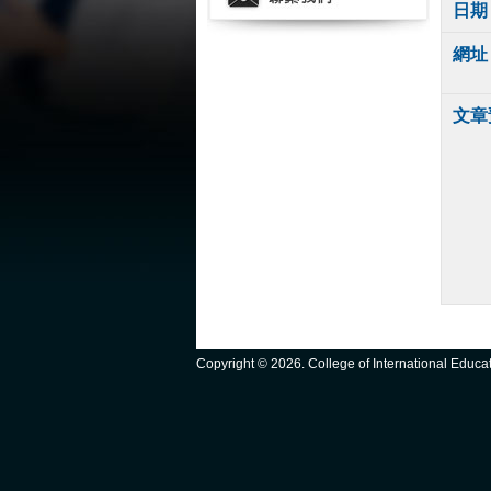
日期
網址
文章
Copyright ©
2026. College of International Educ