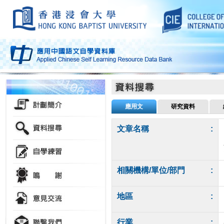
應用文
研究資料
文章名稱
:
相關機構/單位/部門
:
地區
:
行業
: