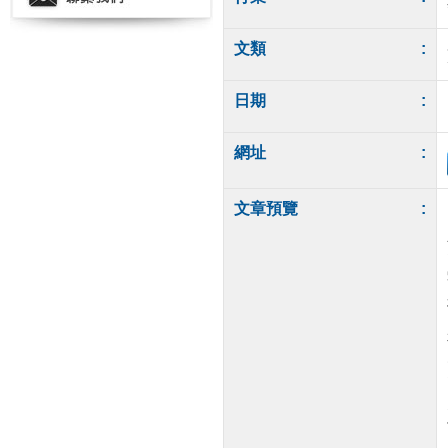
文類
:
日期
:
網址
:
文章預覽
: