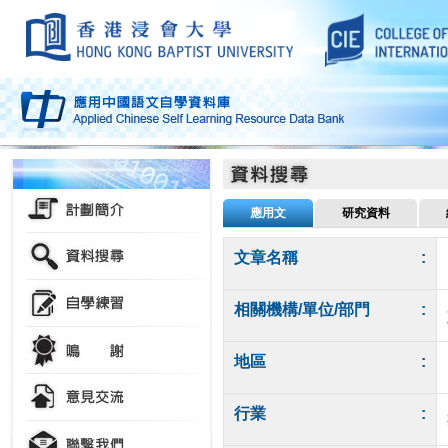
應用文
研究資料
文章名稱
:
相關機構/單位/部門
:
地區
:
行業
: