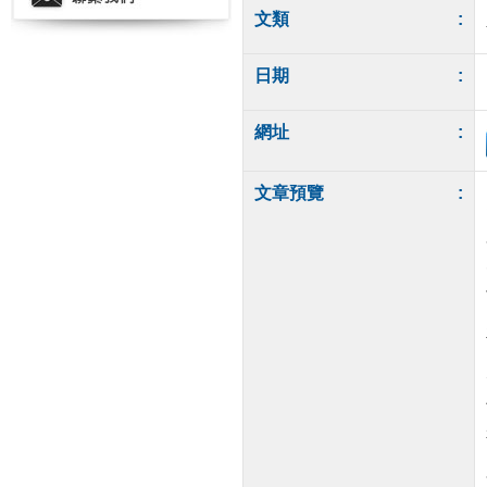
文類
:
日期
:
網址
:
文章預覽
: