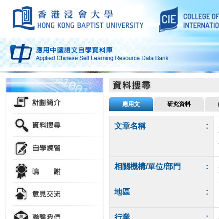
應用文
研究資料
文章名稱
:
相關機構/單位/部門
:
地區
:
行業
: