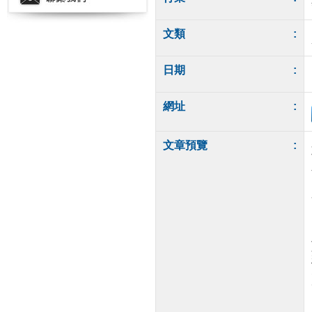
文類
:
日期
:
網址
:
文章預覽
: