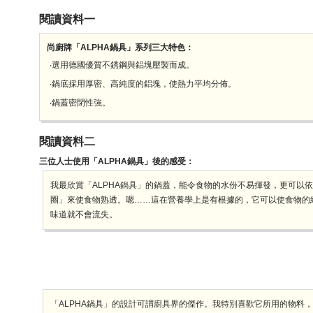
閱讀資料一
尚廚牌「ALPHA鍋具」系列三大特色：
‧選用德國優質不銹鋼與鋁塊壓製而成。
‧鍋底採用厚密、高純度的鋁塊，使熱力平均分佈。
‧鍋蓋密閉性強。
閱讀資料二
三位人士使用「ALPHA鍋具」後的感受：
我最欣賞「ALPHA鍋具」的鍋蓋，能令食物的水份不易揮發，更可以
圈」來使食物熟透。嗯……這在營養學上是有根據的，它可以使食物的
味道就不會流失。
「ALPHA鍋具」的設計可謂廚具界的傑作。我特別喜歡它所用的物料