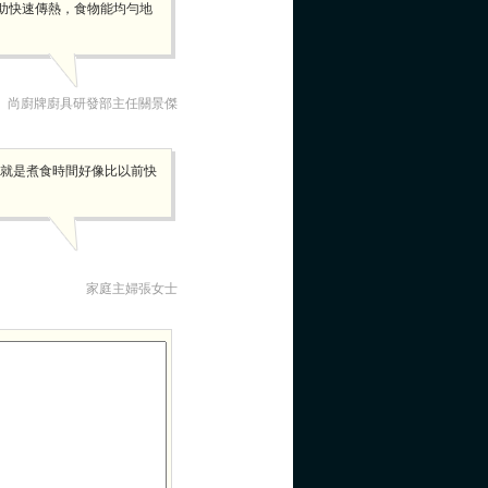
助快速傳熱，食物能均勻地
尚廚牌廚具研發部主任關景傑
，就是煮食時間好像比以前快
家庭主婦張女士