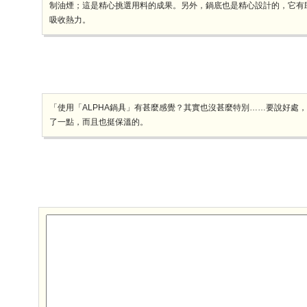
制油煙；這是精心挑選用料的成果。另外，鍋底也是精心設計的，它有
吸收熱力。
「使用「ALPHA鍋具」有甚麼感覺？其實也沒甚麼特別……要說好處
了一點，而且也挺保溫的。