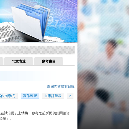
句意表達
參考書目
返回內容擬寫目錄
作指導(2)
寫作練習
自學評量表
>
現在試沿用以上情境，參考之前所提供的閱讀資
欲望」。