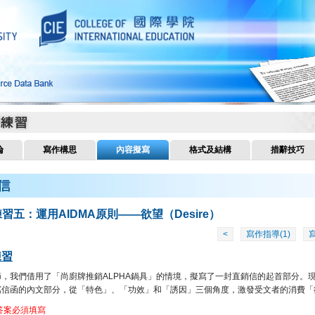
論
寫作構思
內容擬寫
格式及結構
措辭技巧
練習五：運用AIDMA原則——欲望（Desire）
<
寫作指導(1)
寫
練習
節，我們借用了「尚廚牌推銷ALPHA鍋具」的情境，擬寫了一封直銷信的起首部分。
寫信函的內文部分，從「特色」、「功效」和「誘因」三個角度，激發受文者的消費「
答案必須填寫