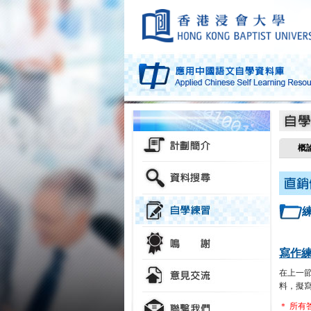
概
寫作
在上一
料，擬
＊ 所有