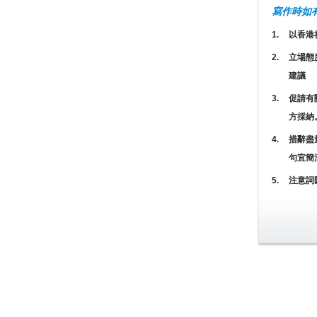
寫作時如
1.
以香港
2.
立場態
建議
3.
促請有
方採納
4.
措辭盡
句宜簡
5.
注意詞