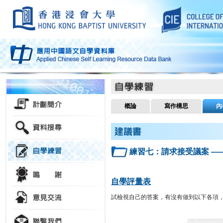
概論
寫作構思
內
練習七：請求接受議案 ——
自學評量表
試檢視自己的答案，有沒有做到以下各項