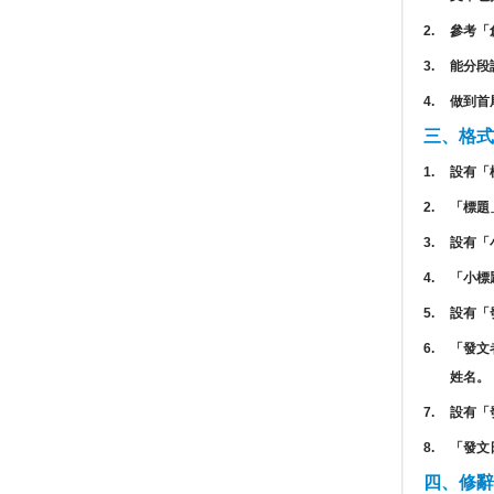
2.
參考「
3.
能分段
4.
做到首
三、格式
1.
設有「
2.
「標題
3.
設有「
4.
「小標
5.
設有「
6.
「發文
姓名。
7.
設有「
8.
「發文
四、修辭